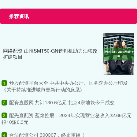
推荐资讯
网络配资 山推SMT50-GN铣刨机助力汕梅改
扩建项目
炒股配资平台大全 中共中央办公厅、国务院办公厅印发
1
《关于持续推进城市更新行动的意见》
配资查股网 共计130.6亿元 北京4宗地块今日成交
2
配先查配资 蓝焰控股：2024年实现营业总收入22.66亿元
3
拟10派0.3元
合法配资公司 300307，终止重组！
4